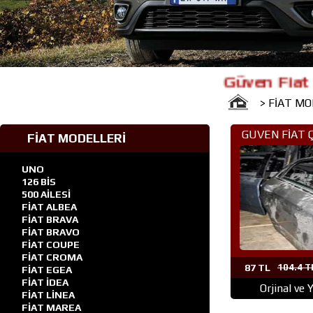
Güven Fiat Çıkma Y
> FİAT M
GUVEN FİAT 
FİAT MODELLERİ
PARÇA AN
UNO
126 BİS
500 AİLESİ
FİAT ALBEA
FİAT BRAVA
FİAT BRAVO
FİAT COUPE
FİAT CROMA
87 TL
104.4 T
FİAT EGEA
FİAT İDEA
Orjinal ve 
FİAT LİNEA
FİAT MAREA