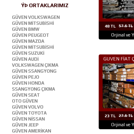
ÝÞ ORTAKLARIMIZ
GÜVEN VOLKSWAGEN
GÜVEN MİTSUBİSHİ
48 TL
57.6 TL
GÜVEN BMW
Orjinal ve 
GÜVEN PEUGEOT
GÜVEN MAZDA
GÜVEN MİTSUBİSHİ
GÜVEN SUZUKİ
GUVEN FİAT 
GÜVEN AUDİ
VOLKSWAGEN ÇIKMA
PARÇA ANK
GÜVEN SSANGYONG
GÜVEN PEJO
GÜVEN HONDA
SSANGYONG ÇIKMA
GÜVEN SEAT
OTO GÜVEN
GÜVEN VOLVO
GÜVEN TOYOTA
23 TL
27.6 TL
GÜVEN NİSSAN
Orjinal ve 
GÜVEN JEEP
GÜVEN AMERİKAN