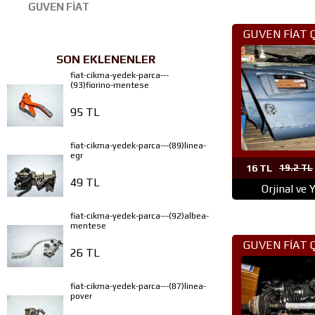
GUVEN FİAT
GUVEN FİAT 
PARÇA ANK
SON EKLENENLER
fiat-cikma-yedek-parca---
(93)fiorino-mentese
95 TL
fiat-cikma-yedek-parca---(89)linea-
egr
16 TL
19.2 TL
49 TL
Orjinal ve 
fiat-cikma-yedek-parca---(92)albea-
mentese
GUVEN FİAT 
26 TL
PARÇA ANK
fiat-cikma-yedek-parca---(87)linea-
pover