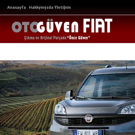
Anasayfa
Hakkýmýzda
Ýletiþim