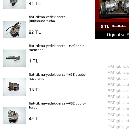
41 TL
fiat-cikma-yedek-parca---
(88)fiorino-turbo
9 TL
10.8 TL
92 TL
Orjinal ve 
fiat-cikma-yedek-parca---(95)doblo-
mentese
1 TL
FİAT çıkma k
FİAT çıkma ş
fiat-cikma-yedek-parca---(91)scudo-
FİAT çıkma mo
hava-akis
FİAT çıkma si
15 TL
FİAT çıkma d
FİAT çıkma fa
FİAT çıkma 
fiat-cikma-yedek-parca---(86)doblo-
turbo
FİAT çıkma ka
FİAT çıkma fa
42 TL
FİAT çıkma st
FİAT çıkma ja