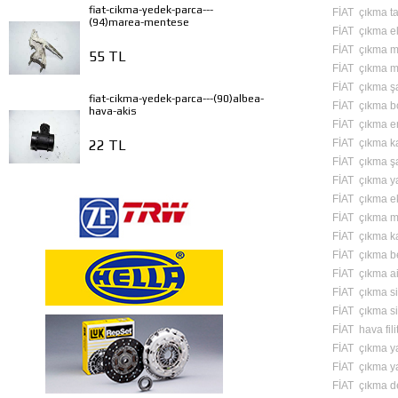
fiat-cikma-yedek-parca---
FİAT çıkma ta
(94)marea-mentese
FİAT çıkma ele
FİAT çıkma mo
55 TL
FİAT çıkma m
FİAT çıkma ş
fiat-cikma-yedek-parca---(90)albea-
FİAT çıkma b
hava-akis
FİAT çıkma en
FİAT çıkma ka
22 TL
FİAT çıkma ş
FİAT çıkma y
FİAT çıkma e
FİAT çıkma m
FİAT çıkma ka
FİAT çıkma b
FİAT çıkma a
FİAT çıkma si
FİAT çıkma si
FİAT hava fili
FİAT çıkma yağ
FİAT çıkma yakı
FİAT çıkma de