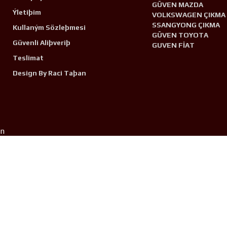
GÜVEN MAZDA
Ýletiþim
VOLKSWAGEN ÇIKMA
SSANGYONG ÇIKMA
Kullaným Sözleþmesi
GÜVEN TOYOTA
Güvenli Aliþveriþ
GUVEN FİAT
Teslimat
Design By Raci Taþan
n