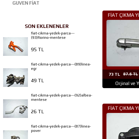
GUVEN FİAT
FİAT ÇIKMA 
(292)MAREA
SON EKLENENLER
fiat-cikma-yedek-parca---
(93)fiorino-mentese
95 TL
fiat-cikma-yedek-parca---(89)linea-
egr
73 TL
87.6 TL
49 TL
Orjinal ve 
fiat-cikma-yedek-parca---(92)albea-
mentese
FİAT ÇIKMA 
26 TL
(288)DOBLO
fiat-cikma-yedek-parca---(87)linea-
pover