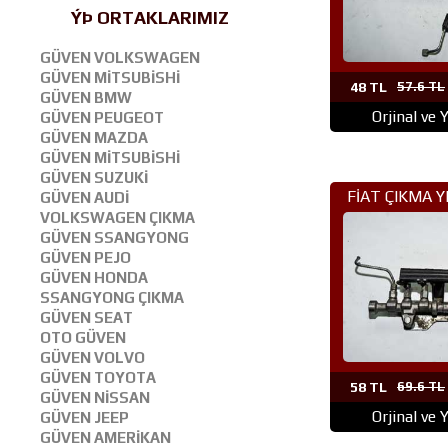
ÝÞ ORTAKLARIMIZ
GÜVEN VOLKSWAGEN
GÜVEN MİTSUBİSHİ
48 TL
57.6 TL
GÜVEN BMW
Orjinal ve 
GÜVEN PEUGEOT
GÜVEN MAZDA
GÜVEN MİTSUBİSHİ
GÜVEN SUZUKİ
FİAT ÇIKMA 
GÜVEN AUDİ
VOLKSWAGEN ÇIKMA
(296)FİORİNO
GÜVEN SSANGYONG
GÜVEN PEJO
GÜVEN HONDA
SSANGYONG ÇIKMA
GÜVEN SEAT
OTO GÜVEN
GÜVEN VOLVO
GÜVEN TOYOTA
58 TL
69.6 TL
GÜVEN NİSSAN
Orjinal ve 
GÜVEN JEEP
GÜVEN AMERİKAN