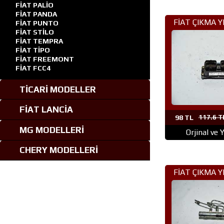
FİAT PALİO
FİAT PANDA
FİAT ÇIKMA 
FİAT PUNTO
FİAT STİLO
(304)DOB
FİAT TEMPRA
FİAT TİPO
FİAT FREEMONT
FİAT FCC4
TİCARİ MODELLER
FİAT LANCİA
98 TL
117.6 T
MG MODELLERİ
Orjinal ve 
CHERY MODELLERİ
FİAT ÇIKMA 
(300)BRAVO 