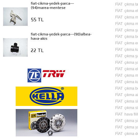
fiat-cikma-yedek-parca---
FİAT çıkma ta
(94)marea-mentese
FİAT çıkma ele
FİAT çıkma mo
55 TL
FİAT çıkma m
FİAT çıkma ş
fiat-cikma-yedek-parca---(90)albea-
FİAT çıkma b
hava-akis
FİAT çıkma en
FİAT çıkma ka
22 TL
FİAT çıkma ş
FİAT çıkma y
FİAT çıkma e
FİAT çıkma m
FİAT çıkma ka
FİAT çıkma b
FİAT çıkma a
FİAT çıkma si
FİAT çıkma si
FİAT hava fili
FİAT çıkma yağ
FİAT çıkma yakı
FİAT çıkma de