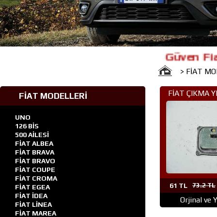
Güven Fiat Çıkma
> FİAT M
FİAT ÇIKMA 
FİAT MODELLERİ
(308)500 L
UNO
126 BİS
500 AİLESİ
FİAT ALBEA
FİAT BRAVA
FİAT BRAVO
FİAT COUPE
FİAT CROMA
61 TL
73.2 TL
FİAT EGEA
FİAT İDEA
Orjinal ve 
FİAT LİNEA
FİAT MAREA