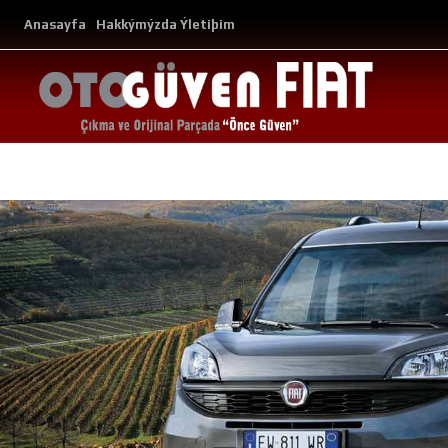
Anasayfa
Hakkýmýzda
Ýletiþim