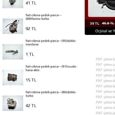
41 TL
fiat-cikma-yedek-parca---
(88)fiorino-turbo
39 TL
46.8 TL
92 TL
Orjinal ve 
fiat-cikma-yedek-parca---(95)doblo-
mentese
1 TL
FİAT çıkma k
FİAT çıkma ş
fiat-cikma-yedek-parca---(91)scudo-
FİAT çıkma mo
hava-akis
FİAT çıkma si
15 TL
FİAT çıkma d
FİAT çıkma fa
FİAT çıkma 
fiat-cikma-yedek-parca---(86)doblo-
turbo
FİAT çıkma ka
FİAT çıkma fa
42 TL
FİAT çıkma st
FİAT çıkma ja