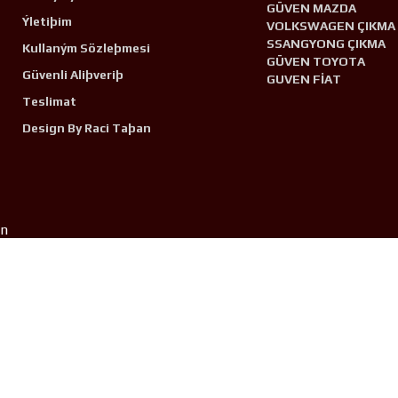
GÜVEN MAZDA
Ýletiþim
VOLKSWAGEN ÇIKMA
SSANGYONG ÇIKMA
Kullaným Sözleþmesi
GÜVEN TOYOTA
Güvenli Aliþveriþ
GUVEN FİAT
Teslimat
Design By Raci Taþan
n