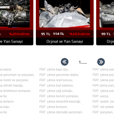
L
%20 İndirim
95 TL
114 TL
%20 İndirim
99 TL
 ve Yan Sanayi
Orjinal ve Yan Sanayi
Orji
1
........
a kaput,
FİAT çıkma kapı rayı,
FİAT çıkma par
a şanzıman ve parçaları,
FİAT çıkma şanzıman dişlisi,
FİAT çıkma par
a motor ve parçaları,
FİAT çıkma reyil borusu,
FİAT çıkma pa
a silindir kapağı,
FİAT çıkma buji kablosu,
FİAT çıkma parç
ma direksiyon pompası,
FİAT çıkma yağ çubuğu,
FİAT çıkma par
a far,
FİAT çıkma benzin pompası,
FİAT parça,
ma tampon
FİAT çıkma eksantrik kasnağı,
FİAT yedek pa
a kapı,
FİAT çıkma torsiyon,
FİAT oto yedek
a far,
FİAT çıkma otomatik şanzıman,
FİAT parçaları,