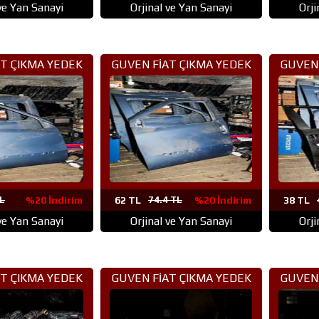
 ve Yan Sanayi
Orjinal ve Yan Sanayi
Orji
T ÇIKMA YEDEK
GUVEN FİAT ÇIKMA YEDEK
GUVEN 
ANKARA (42)
PARÇA ANKARA (41)
PAR
L
%20 İndirim
62 TL
74.4 TL
%20 İndirim
38 TL
 ve Yan Sanayi
Orjinal ve Yan Sanayi
Orji
T ÇIKMA YEDEK
GUVEN FİAT ÇIKMA YEDEK
GUVEN 
ANKARA (39)
PARÇA ANKARA (38)
PAR