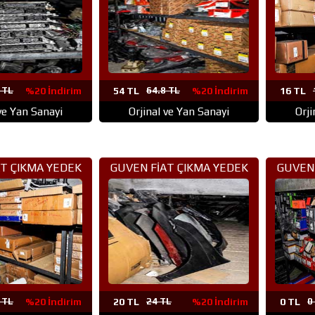
 TL
%20 İndirim
54 TL
64.8 TL
%20 İndirim
16 TL
 ve Yan Sanayi
Orjinal ve Yan Sanayi
Orji
T ÇIKMA YEDEK
GUVEN FİAT ÇIKMA YEDEK
GUVEN 
ANKARA (46)
PARÇA ANKARA (45)
PAR
 TL
%20 İndirim
20 TL
24 TL
%20 İndirim
0 TL
0