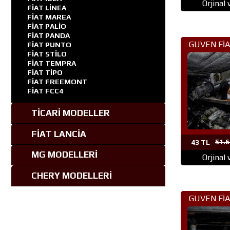
Orjinal
FİAT LİNEA
FİAT MAREA
FİAT PALİO
FİAT PANDA
GUVEN FİA
FİAT PUNTO
FİAT STİLO
PARÇA 
FİAT TEMPRA
FİAT TİPO
FİAT FREEMONT
FİAT FCC4
TİCARİ MODELLER
FİAT LANCİA
43 TL
51.6
MG MODELLERİ
Orjinal
CHERY MODELLERİ
GUVEN FİA
PARÇA 