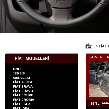
> FİAT
GUVEN FİA
FİAT MODELLERİ
PARÇA 
UNO
126 BİS
500 AİLESİ
FİAT ALBEA
FİAT BRAVA
FİAT BRAVO
FİAT COUPE
FİAT CROMA
99 TL
118.
FİAT EGEA
FİAT İDEA