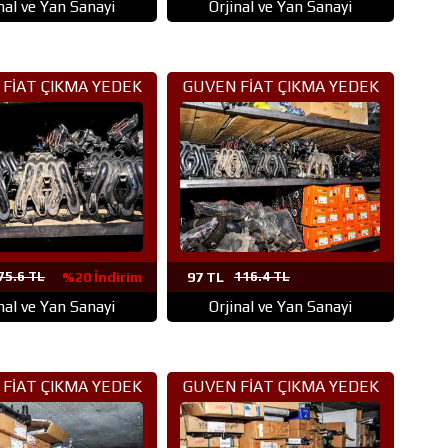
nal ve Yan Sanayi
Orjinal ve Yan Sanayi
%20 İndirim
FİAT ÇIKMA YEDEK
GUVEN FİAT ÇIKMA YEDEK
ÇA ANKARA (51)
PARÇA ANKARA (50)
75.6 TL
%20 İndirim
97 TL
116.4 TL
nal ve Yan Sanayi
Orjinal ve Yan Sanayi
%20 İndirim
FİAT ÇIKMA YEDEK
GUVEN FİAT ÇIKMA YEDEK
ÇA ANKARA (48)
PARÇA ANKARA (47)