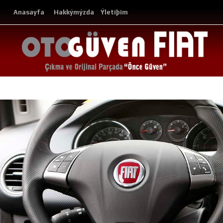
Anasayfa
Hakkýmýzda
Ýletiþim