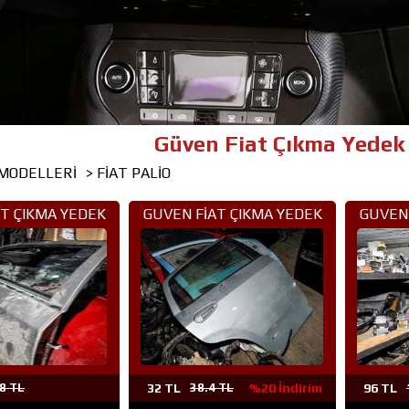
Güven Fiat Çıkma Yedek Parça - Te
 MODELLERİ
> FİAT PALİO
T ÇIKMA YEDEK
GUVEN FİAT ÇIKMA YEDEK
GUVEN 
ANKARA (9)
PARÇA ANKARA (8)
PAR
8 TL
32 TL
38.4 TL
%20 İndirim
96 TL