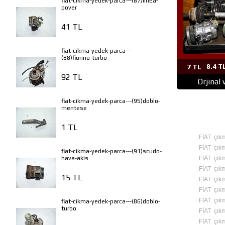
fiat-cikma-yedek-parca---(87)linea-
pover
41 TL
fiat-cikma-yedek-parca---
(88)fiorino-turbo
7 TL
8.4 T
92 TL
Orjinal
fiat-cikma-yedek-parca---(95)doblo-
mentese
1 TL
FİAT çıkm
FİAT çıkm
fiat-cikma-yedek-parca---(91)scudo-
FİAT çıkm
hava-akis
FİAT çıkm
15 TL
FİAT çık
FİAT çıkm
FİAT çık
fiat-cikma-yedek-parca---(86)doblo-
turbo
FİAT çıkm
FİAT çıkm