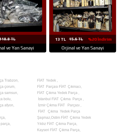
118.8 TL
13 TL
15.6 TL
%20 İndirim
nal ve Yan Sanayi
Orjinal ve Yan Sanayi
%20 İndirim
ça Trabzon,
FİAT Yedek ,
ça çorum,
FİAT Parçası FİAT Çıkmacı,
rça samsun,
FİAT Çıkma Yedek Parça ,
a bolu,
İstanbul FİAT Çıkma Parça ,
ça afyon,
İzmir Çıkma FİAT Parçası ,
FİAT Çıkma Yedek Parça
rça,
Şaşmaz,Ostim FİAT Çıkma Yedek
 parça,
Yıldız FİAT Çıkma Parça,
Kayseri FİAT Çıkma Parça,