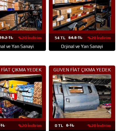
19.2 TL
%20 İndirim
54 TL
64.8 TL
%20 İndirim
nal ve Yan Sanayi
Orjinal ve Yan Sanayi
FİAT ÇIKMA YEDEK
GUVEN FİAT ÇIKMA YEDEK
ÇA ANKARA (44)
PARÇA ANKARA (43)
 TL
%20 İndirim
0 TL
0 TL
%20 İndirim