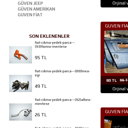
Orjinal
GÜVEN JEEP
GÜVEN AMERİKAN
GUVEN FİAT
GUVEN FİA
PARÇA 
SON EKLENENLER
fiat-cikma-yedek-parca---
(93)fiorino-mentese
95 TL
fiat-cikma-yedek-parca---(89)linea-
egr
80 TL
96 T
49 TL
Orjinal
fiat-cikma-yedek-parca---(92)albea-
mentese
GUVEN FİA
26 TL
PARÇA 