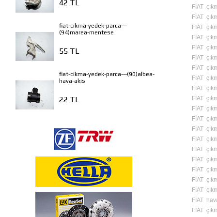
42 TL
FİAT çıkm
FİAT çıkm
fiat-cikma-yedek-parca---
FİAT çıkm
(94)marea-mentese
FİAT çıkma
FİAT çıkm
55 TL
FİAT çık
FİAT çık
fiat-cikma-yedek-parca---(90)albea-
FİAT çık
hava-akis
FİAT çıkm
FİAT çıkm
22 TL
FİAT çık
FİAT çıkm
FİAT çık
FİAT çıkm
FİAT çıkm
FİAT çıkm
FİAT çıkm
FİAT çıkm
FİAT çıkm
FİAT hava 
FİAT çıkma