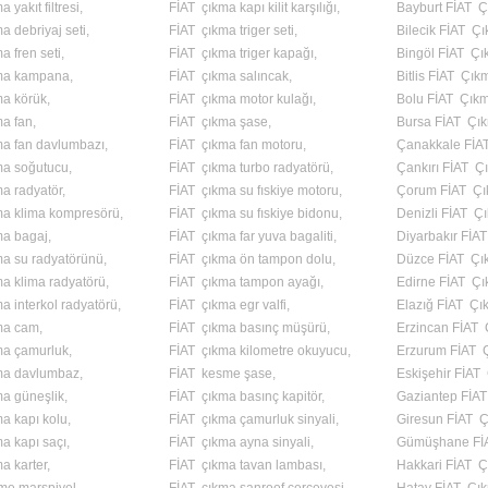
 yakıt filtresi,
FİAT çıkma kapı kilit karşılığı,
Bayburt FİAT 
a debriyaj seti,
FİAT çıkma triger seti,
Bilecik FİAT Ç
a fren seti,
FİAT çıkma triger kapağı,
Bingöl FİAT Çı
ma kampana,
FİAT çıkma salıncak,
Bitlis FİAT Çı
a körük,
FİAT çıkma motor kulağı,
Bolu FİAT Çık
a fan,
FİAT çıkma şase,
Bursa FİAT Çı
ma fan davlumbazı,
FİAT çıkma fan motoru,
Çanakkale FİA
ma soğutucu,
FİAT çıkma turbo radyatörü,
Çankırı FİAT Ç
a radyatör,
FİAT çıkma su fıskiye motoru,
Çorum FİAT Çı
ma klima kompresörü,
FİAT çıkma su fıskiye bidonu,
Denizli FİAT Ç
ma bagaj,
FİAT çıkma far yuva bagaliti,
Diyarbakır FİA
a su radyatörünü,
FİAT çıkma ön tampon dolu,
Düzce FİAT Çı
a klima radyatörü,
FİAT çıkma tampon ayağı,
Edirne FİAT Ç
a interkol radyatörü,
FİAT çıkma egr valfi,
Elazığ FİAT Çı
ma cam,
FİAT çıkma basınç müşürü,
Erzincan FİAT
ma çamurluk,
FİAT çıkma kilometre okuyucu,
Erzurum FİAT 
ma davlumbaz,
FİAT kesme şase,
Eskişehir FİAT
a güneşlik,
FİAT çıkma basınç kapitör,
Gaziantep FİA
a kapı kolu,
FİAT çıkma çamurluk sinyali,
Giresun FİAT 
a kapı saçı,
FİAT çıkma ayna sinyali,
Gümüşhane Fİ
a karter,
FİAT çıkma tavan lambası,
Hakkari FİAT 
me marşpiyel,
FİAT çıkma sanroof çerçevesi,
Hatay FİAT Çı