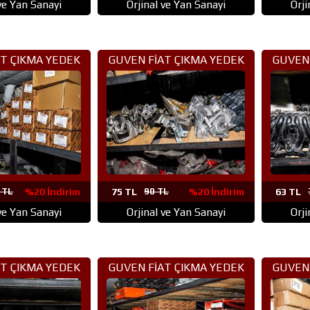
 ve Yan Sanayi
Orjinal ve Yan Sanayi
Orji
%20 İndirim
T ÇIKMA YEDEK
GUVEN FİAT ÇIKMA YEDEK
GUVEN 
ANKARA (53)
PARÇA ANKARA (52)
PAR
 TL
%20 İndirim
75 TL
90 TL
%20 İndirim
63 TL
 ve Yan Sanayi
Orjinal ve Yan Sanayi
Orji
T ÇIKMA YEDEK
GUVEN FİAT ÇIKMA YEDEK
GUVEN 
ANKARA (5)
PARÇA ANKARA (49)
PAR