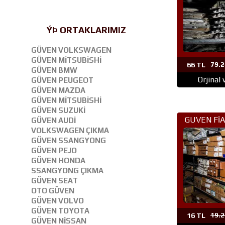
ÝÞ ORTAKLARIMIZ
GÜVEN VOLKSWAGEN
GÜVEN MİTSUBİSHİ
66 TL
79.2
GÜVEN BMW
Orjinal
GÜVEN PEUGEOT
GÜVEN MAZDA
GÜVEN MİTSUBİSHİ
GÜVEN SUZUKİ
GUVEN FİA
GÜVEN AUDİ
VOLKSWAGEN ÇIKMA
PARÇA 
GÜVEN SSANGYONG
GÜVEN PEJO
GÜVEN HONDA
SSANGYONG ÇIKMA
GÜVEN SEAT
OTO GÜVEN
GÜVEN VOLVO
GÜVEN TOYOTA
16 TL
19.2
GÜVEN NİSSAN