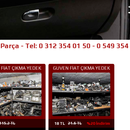
l: 0 312 354 01 50 - 0 549 354 01 50
FİAT ÇIKMA YEDEK
GUVEN FİAT ÇIKMA YEDEK
ÇA ANKARA (7)
PARÇA ANKARA (6)
115.2 TL
18 TL
21.6 TL
%20 İndirim