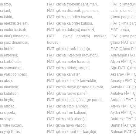
a stop,
FİAT çıkma triptonik şanzıman,
FİAT çıkmacı,yıl
a jant,
FİAT çıkma distronik şanzıman,
ostim,otomobil
a tabla,
FİAT çıkma kalorifer kazanı,
çıkma parça ot
 elektrik tesisatı,
FİAT çıkma kalorifer kutusu,
FİAT çıkma par
a motor tesisatı,
FİAT çıkma debriyaj merkezi,
FİAT parça,
ma marş dinamosu,
FİAT çıkma debriyaj merkez
FİAT çıkma par
ma şarz dinamosu,
borusu,
çıkma FİAT pa
ma bobin,
FİAT çıkma krank kasnağı,
FİAT Çıkma Par
a enjektör,
FİAT çıkma intercool radyatörü,
Adıyaman FİAT
a karbüratör,
FİAT çıkma motor traversi,
Afyon FİAT Çı
ma şamandıra ,
FİAT çıkma airbag sargısı,
Ağrı FİAT Çıkm
a yakıt pompası,
FİAT çıkma kanister,
Aksaray FİAT 
ma eksoz,
FİAT çıkma katalitik konvektör,
Amasya FİAT Ç
a manifold,
FİAT çıkma radyo gösterge ekranı,
Ankara FİAT Ç
a katalizör,
FİAT çıkma radyo paneli,
Antalya FİAT Ç
a beyin,
FİAT çıkma klima gösterge paneli,
Ardahan FİAT 
a airbag,
FİAT çıkma stop lambası,
Artvin FİAT Çı
a sigorta,
FİAT çıkma fren kaliperi,
Aydın FİAT Çı
a sinyal,
FİAT çıkma akü plastiği,
Balıkesir FİAT
filitre kazanı,
FİAT çıkma hava yastığı,
Bartın FİAT Çı
 yağ filtresi,
FİAT çıkma kaput kilit karşılığı,
Batman FİAT Ç