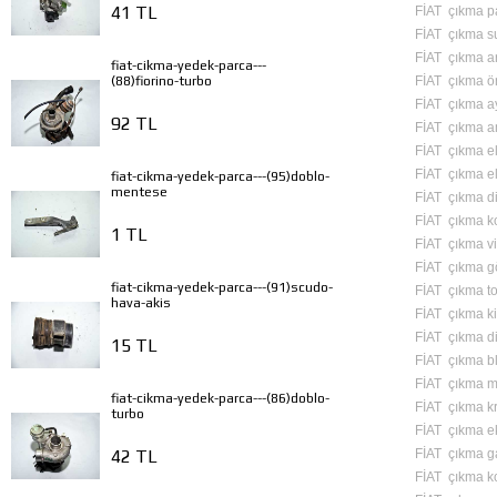
41 TL
FİAT çıkma pa
FİAT çıkma s
FİAT çıkma a
fiat-cikma-yedek-parca---
FİAT çıkma ö
(88)fiorino-turbo
FİAT çıkma a
92 TL
FİAT çıkma am
FİAT çıkma el 
FİAT çıkma el
fiat-cikma-yedek-parca---(95)doblo-
mentese
FİAT çıkma di
FİAT çıkma ko
1 TL
FİAT çıkma vi
FİAT çıkma g
fiat-cikma-yedek-parca---(91)scudo-
FİAT çıkma to
hava-akis
FİAT çıkma ki
FİAT çıkma di
15 TL
FİAT çıkma bl
FİAT çıkma m
fiat-cikma-yedek-parca---(86)doblo-
FİAT çıkma k
turbo
FİAT çıkma ek
FİAT çıkma g
42 TL
FİAT çıkma k