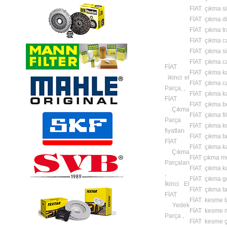
FİAT çıkma sis
FİAT çıkma di
FİAT çıkma tr
FİAT çıkma c
FİAT çıkma si
FİAT çıkma c
FİAT
FİAT çıkma k
ikinci el
FİAT çıkma c
Parça, ,
FİAT çıkma ka
FİAT
FİAT çıkma b
Çıkma
FİAT çıkma fil
Parça
FİAT çıkma k
fiyatları
FİAT çıkma t
FİAT
FİAT çıkma kap
Çıkma
FİAT çıkma mo
Parçaları
FİAT çıkma 
,
FİAT çıkma gö
İkinci El
FİAT çıkma taş
FİAT
FİAT kesme t
Yedek
FİAT kesme m
Parça ,
FİAT kesme ç