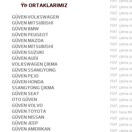
FİAT çıkma ja
ÝÞ ORTAKLARIMIZ
FİAT çıkma ta
FİAT çıkma ele
GÜVEN VOLKSWAGEN
FİAT çıkma mo
GÜVEN MİTSUBİSHİ
FİAT çıkma m
GÜVEN BMW
FİAT çıkma ş
GÜVEN PEUGEOT
FİAT çıkma b
GÜVEN MAZDA
FİAT çıkma en
GÜVEN MİTSUBİSHİ
FİAT çıkma ka
GÜVEN SUZUKİ
FİAT çıkma ş
GÜVEN AUDİ
FİAT çıkma y
VOLKSWAGEN ÇIKMA
FİAT çıkma e
GÜVEN SSANGYONG
FİAT çıkma m
GÜVEN PEJO
FİAT çıkma ka
GÜVEN HONDA
SSANGYONG ÇIKMA
FİAT çıkma b
GÜVEN SEAT
FİAT çıkma a
OTO GÜVEN
FİAT çıkma si
GÜVEN VOLVO
FİAT çıkma si
GÜVEN TOYOTA
FİAT hava fili
GÜVEN NİSSAN
FİAT çıkma yağ
GÜVEN JEEP
FİAT çıkma yakı
GÜVEN AMERİKAN
FİAT çıkma de