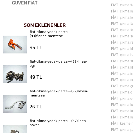
GUVEN FİAT
FİAT çıkma fre
FİAT çıkma 
FİAT çıkma k
FİAT çıkma fa
SON EKLENENLER
FİAT çıkma f
fiat-cikma-yedek-parca---
(93)fiorino-mentese
FİAT çıkma s
FİAT çıkma ra
95 TL
FİAT çıkma k
FİAT çıkma b
FİAT çıkma s
fiat-cikma-yedek-parca---(89)linea-
egr
FİAT çıkma kl
FİAT çıkma in
49 TL
FİAT çıkma c
FİAT çıkma ç
fiat-cikma-yedek-parca---(92)albea-
FİAT çıkma d
mentese
FİAT çıkma g
FİAT çıkma ka
26 TL
FİAT çıkma ka
FİAT çıkma ka
fiat-cikma-yedek-parca---(87)linea-
FİAT kesme m
pover
FİAT çıkma p