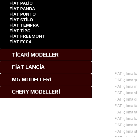
FİAT PALİO
FİAT PANDA
FİAT PUNTO
FİAT STİLO
FİAT TEMPRA
FİAT TİPO
FİAT FREEMONT
FİAT FCC4
TİCARİ MODELLER
FİAT LANCİA
FİAT çıkma k
MG MODELLERİ
FİAT çıkma ş
FİAT çıkma mo
CHERY MODELLERİ
FİAT çıkma si
FİAT çıkma d
FİAT çıkma fa
FİAT çıkma 
FİAT çıkma ka
FİAT çıkma fa
FİAT çıkma st