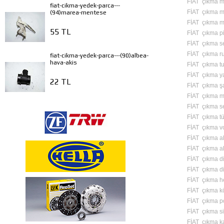
FİAT çıkma m
fiat-cikma-yedek-parca---
FİAT çıkma mo
(94)marea-mentese
FİAT çıkma m
55 TL
FİAT çıkma pi
FİAT çıkma 
FİAT çıkma r
fiat-cikma-yedek-parca---(90)albea-
hava-akis
FİAT çıkma tu
FİAT çıkma y
22 TL
FİAT çıkma şa
FİAT çıkma m
FİAT çıkma s
FİAT çıkma tü
FİAT çıkma vo
FİAT çıkma a
FİAT çıkma ak
FİAT çıkma di
FİAT çıkma di
FİAT çıkma h
FİAT çıkma k
FİAT çıkma p
FİAT çıkma si
FİAT çıkma k