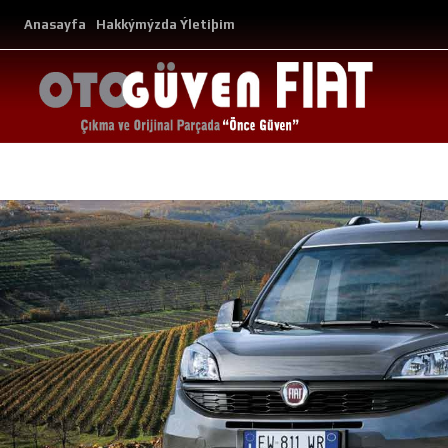
Anasayfa
Hakkýmýzda
Ýletiþim