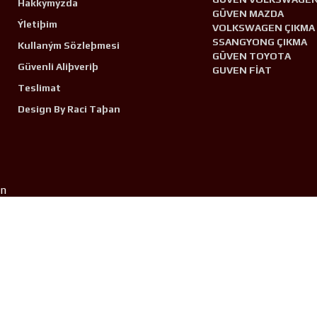
Hakkýmýzda
GÜVEN MAZDA
Ýletiþim
VOLKSWAGEN ÇIKMA
SSANGYONG ÇIKMA
Kullaným Sözleþmesi
GÜVEN TOYOTA
Güvenli Aliþveriþ
GUVEN FİAT
Teslimat
Design By Raci Taþan
n